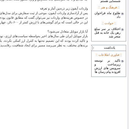
شمسایی هستم
:: فرهنگ و هنر ::
واردات آیفون زیر ذره‌بین آمار و تعرفه
طلوع ماه فراخوان
پس از آزادسازی واردات آیفون، موجی از ثبت سفارش برای مدل‌های 
داد
این در حالی است که برای گوشی‌های با ارزش کمتر از ۶۰۰ دلار، چهار درصد است.
:: حوادث ::
اختلاف بر سر مبلغ
آیا بازار موبایل متعادل می‌شود؟
رهن یک خانه به قتل
بازار موبایل ایران طی سال‌های اخیر به‌واسطه سیاست‌های ارزی، نو
منجر شد
و تاکید کرده بودند که این تصمیم نه‌تنها به کنترل ارز کمکی نکرده،
برندهای مختلف، به نظر می‌رسد مسیر برای ایجاد شفافیت، رقابت‌پذی
يادداشت
:: فناوری اطلاعات ::
تاکید بر توسعه
زیرساخت و
سرویس های ارزش
افزوده پیام رسان ها