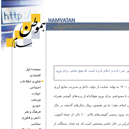
صفحهء اول
 خبر داده و اعلام کرده است که هیچ مانعی برای ورود
اقتصادی
فناوری اطلاعات
آبان‌ماه ۱۴۰۳ بود که هیات وزیران با تصویب مصوبه‌ای، به یکی از پرحاشیه‌ترین محدودیت‌های تجاری کشور پایان داد؛ ممنوعیت واردات آیفون که از اوایل پاییز سال ۱۴۰۱ به بهانه حمایت از تولید داخل و مدیریت منابع ارزی
اجتماعی
حوادث
ا ممنوعیتی برای ورود هیچ‌کدام از برندهای گوشی همراه
ورزشی
رش انجام دهند؛ ما نیز همچون روال سال‌های گذشته در حال
خودرو
فرهنگ و هنر
می‌توان گفت که تصویب لغو ممنوعیت واردات آیفون در آبان‌ماه ۱۴۰۳، یکی از گام‌های مهم در مسیر بازنگری سیاست‌های تجاری دولت چهاردهم بود؛ به موجب این مصوبه، ورود رسمی گوشی‌های بالای ۶۰۰ دلار، از جمله آیفون،
دانش و فناوری
جدید آیفون، از جمله آیفون ۱۶، به‌صورت رسمی وارد کشور شده‌اند؛ بنابراین در حال حاضر مشخص است که چه تعداد دستگاه، از
سياسی