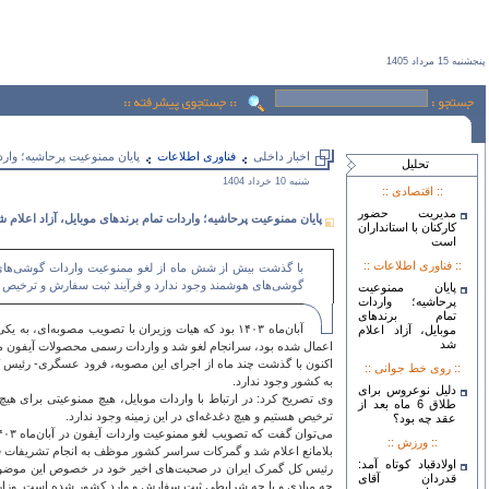
پنجشنبه 15 مرداد 1405
اخبار داخلی
فناوری اطلاعات
پایان ممنوعیت پرحاشیه؛ واردا
تحليل
شنبه 10 خرداد 1404
:: اقتصادی ::
مدیریت حضور
پایان ممنوعیت پرحاشیه؛ واردات تمام برندهای موبایل، آزاد اعلام ش
کارکنان با استانداران
است
:: فناوری اطلاعات ::
با گذشت بیش از شش ماه از لغو ممنوعیت واردات گوشی‌های ب
گوشی‌های هوشمند وجود ندارد و فرآیند ثبت سفارش و ترخیص 
پایان ممنوعیت
پرحاشیه؛ واردات
تمام برندهای
موبایل، آزاد اعلام
شد
اعمال شده بود، سرانجام لغو شد و واردات رسمی محصولات آیفون مجد
اکنون با گذشت چند ماه از اجرای این مصوبه، فرود عسگری- رئیس کل
:: روی خط جوانی ::
به کشور وجود ندارد.
دلیل نوعروس برای
وی تصریح کرد: در ارتباط با واردات موبایل، هیچ ممنوعیتی برای هی
طلاق 6 ماه بعد از
ترخیص هستیم و هیچ دغدغه‌ای در این زمینه وجود ندارد.
عقد چه بود؟
:: ورزش ::
بلامانع اعلام شد و گمرکات سراسر کشور موظف به انجام تشریفات قا
اولادقباد کوتاه آمد:
قدردان آقای
چه مبادی و با چه شرایطی ثبت سفارش و وارد کشور شده است. وزارت