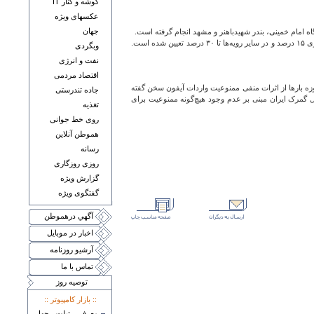
گوشه و کنار IT
عکسهای ويژه
جهان
امام خمینی، بندر شهیدباهنر و مشهد انجام گرفته است.
در خصوص هزینه‌های واردات نیز می‌توان گفت که مطابق قانون بودجه سال جاری و کتاب مقررات صادرات و واردات، حقوق ورودی گوشی‌های بالای ۶۰۰ دلار در رویه تجاری ۱۵ درصد و در سایر رویه‌ها تا ۳۰ درصد تعیین شده است.
وبگردی
نفت و انرژی
اقتصاد مردمی
زه بارها از اثرات منفی ممنوعیت واردات آیفون سخن گفته
جاده تندرستی
 کل گمرک ایران مبنی‌ بر عدم وجود هیچ‌گونه ممنوعیت برای
تغذيه
روی خط جوانی
هموطن آنلاين
رسانه
روزی روزگاری
گزارش ويژه
گفتگوی ويژه
آگهي درهموطن
اخبار در موبايل
آرشيو روزنامه
تماس با ما
توصيه روز
:: بازار کامپيوتر ::
معرفی تبلت چهار