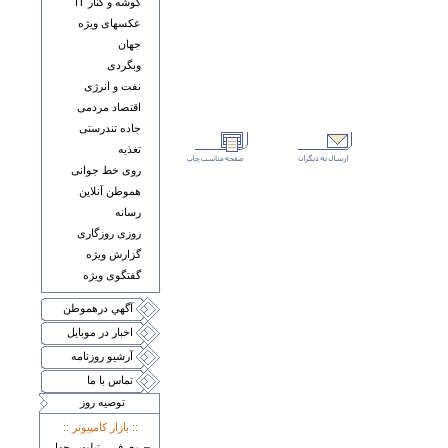
گوشه و کنار IT
عکسهای ويژه
جهان
وبگردی
نفت و انرژی
اقتصاد مردمی
جاده تندرستی
تغذيه
روی خط جوانی
هموطن آنلاين
رسانه
روزی روزگاری
گزارش ويژه
گفتگوی ويژه
آگهي درهموطن
اخبار در موبايل
آرشيو روزنامه
تماس با ما
توصيه روز
:: بازار کامپيوتر ::
معرفی تبلت چهار