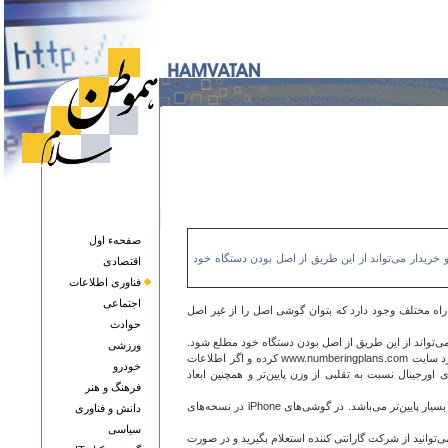
صفحهء اول
 خریدار می‌تواند از این طریق از اصل بودن دستگاه خود
اقتصادی
فناوری اطلاعات
اجتماعی
راه مختلف وجود دارد که بتوان گوشی اصل را از غیر اصل
حوادث
می‌تواند از این طریق از اصل بودن دستگاه خود مطلع شود.
ورزشی
راه دیگر وارد کردن کد #06#* در گوشی خود است. با وارد کردن این شماره، می‌توانید سریال گوشی خود را در آورید. سپس خریدار می‌تواند شماره سریال درآمده را وارد سایت www.numberingplans.com کرده و اگر اطلاعات
خودرو
جینال نسبت به تقلبی از وزن پایین‌تر و همچنین ابعاد
فرهنگ و هنر
به هنگام روشن کردن گوشی، صدای روشن کردن گوشی اصل با تقلبی متفاوت است. در کل کیفیت صدا و صفحه نمایش و قدرت لمس صفحه نمایش در گوشی‌های تقلبی بسیار پایین‌تر می‌باشد. در گوشی‌های iPhone در نسخه‌های
دانش و فناوری
سياسی
توانید از شرکت گارانتی کننده استعلام بگیرید و در صورت