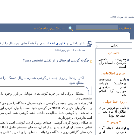
شنبه 17 مرداد 1405
اخبار داخلی
فناوری اطلاعات
چگونه گوشی اورجینال را از 
تحليل
سه شنبه 11 شهريور 1393
:: اقتصادی ::
مدیریت حضور
چگونه گوشی اورجینال را از تقلبی تشخیص دهیم؟
کارکنان با استانداران
است
:: فناوری اطلاعات ::
اکثر برندها بر روی جعبه هر گوشی شماره سریال دستگاه را در
پایان ممنوعیت
مطلع شود.
پرحاشیه؛ واردات
تمام برندهای
موبایل، آزاد اعلام
مشکل بزرگی که در خرید گوشی‌های موبایل در بازار وجود دار
شد
تشخیص داد.
:: روی خط جوانی ::
اکثر برندها بر روی جعبه هر گوشی شماره سریال دستگاه را درج می‌کن
دلیل نوعروس برای
طلاق 6 ماه بعد از
داده شده با گوشی شما مطابقت داشته باشد گوشی شما اصل می‌باشد.
عقد چه بود؟
استانداردتری برخوردارند.
:: ورزش ::
تقلبی و بسیار ارزان قیمت در بازار ایران، به جای سیستم عامل IOS از سیستم عامل ANDROID استفاده می‌شود.
اولادقباد کوتاه آمد:
قدردان آقای
کارت‌های گارانتی روی دستگاه می‌تواند نشانه‌ای برای اصل یا تقلبی