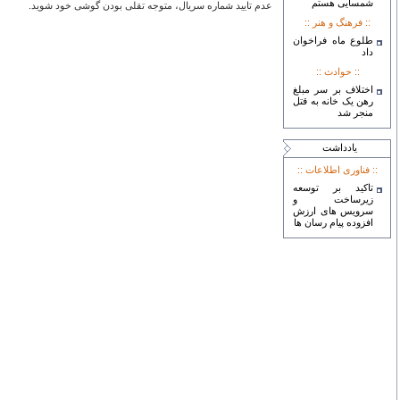
شمسایی هستم
عدم تایید شماره سریال، متوجه تقلی بودن گوشی خود شوید.
:: فرهنگ و هنر ::
طلوع ماه فراخوان
داد
:: حوادث ::
اختلاف بر سر مبلغ
رهن یک خانه به قتل
منجر شد
يادداشت
:: فناوری اطلاعات ::
تاکید بر توسعه
زیرساخت و
سرویس های ارزش
افزوده پیام رسان ها