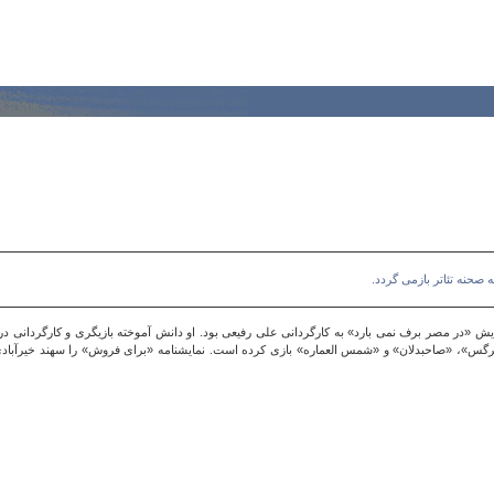
 صحنه تئاتر بازمی گردد.
هین ترابی» در تئاتر، 23 سال پیش در نمایش «در مصر برف نمی بارد» به کارگردانی علی رفیعی بود. او دانش آموخته بازیگری و
، «صاحبدلان» و «شمس العماره» بازی کرده است. نمایشنامه «برای فروش» را سهند خیرآبادی نوش