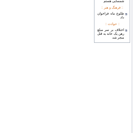
شمسایی هستم
:: فرهنگ و هنر ::
طلوع ماه فراخوان
داد
:: حوادث ::
اختلاف بر سر مبلغ
رهن یک خانه به قتل
منجر شد