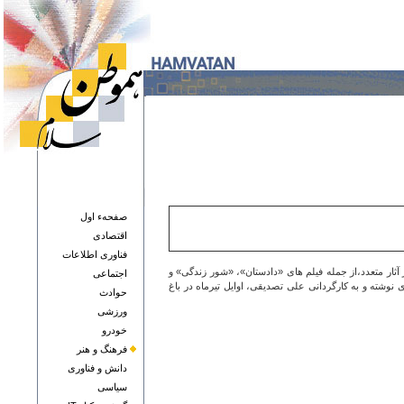
صفحهء اول
اقتصادی
فناوری اطلاعات
 کارگردانی در آثار متعدد،از جمله فیلم های «دادستان»، «شور زندگی» و
اجتماعی
ته و به کارگردانی علی تصدیقی، اوایل تیرماه در باغ
حوادث
ورزشی
خودرو
فرهنگ و هنر
دانش و فناوری
سياسی