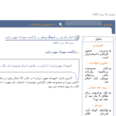
يكشنبه 18 مرداد 1405
اخبار خارجی
فرهنگ و هنر
بازگشت مهرانه مهین ترابی
تحليل
شنبه 30 خرداد 1405
:: اقتصادی ::
مدیریت حضور
بازگشت مهرانه مهین ترابی
کارکنان با استانداران
است
:: فناوری اطلاعات ::
«مهرانه مهین‌ترابی» با بازی در نمایش «برای فروش» بار دیگر به
پایان ممنوعیت
پرحاشیه؛ واردات
تمام برندهای
آخرین بازی «مهرانه م
موبایل، آزاد اعلام
شد
«آتش بس» و مجموعه های «آژانس دوستی»، داستان یک شهر»، «نرگس»
کتاب به روی صحنه می رود.
:: روی خط جوانی ::
دلیل نوعروس برای
طلاق 6 ماه بعد از
عقد چه بود؟
:: ورزش ::
اولادقباد کوتاه آمد:
قدردان آقای