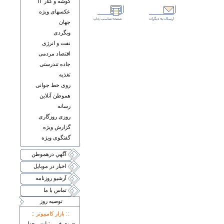
گوشه و کنار IT
عکسهای ويژه
جهان
وبگردی
نفت و انرژی
اقتصاد مردمی
جاده تندرستی
تغذيه
روی خط جوانی
هموطن آنلاين
رسانه
روزی روزگاری
گزارش ويژه
گفتگوی ويژه
آگهي درهموطن
اخبار در موبايل
آرشيو روزنامه
تماس با ما
توصيه روز
:: بازار کامپيوتر ::
معرفی تبلت چهار