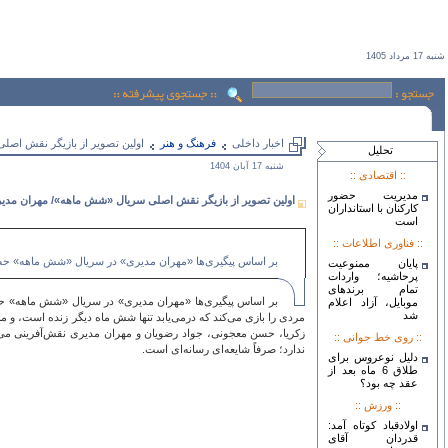
شنبه 17 مرداد 1405
اخبار داخلی
فرهنگ و هنر
اولین تصویر از بازیگر نقش اصل
تحليل
شنبه 17 آبان 1404
:: اقتصادی ::
مدیریت حضور
اولین تصویر از بازیگر نقش اصلی سریال «شش ماهه»/ مهران مدی
کارکنان با استانداران
است
:: فناوری اطلاعات ::
بر اساس پیگیری‌ها «مهران مدیری» در سریال «شش ماهه» حضو
پایان ممنوعیت
پرحاشیه؛ واردات
تمام برندهای
بر اساس پیگیری‌ها «مهران مدیری» در سریال «شش ماهه» حضو
موبایل، آزاد اعلام
شد
مردی را بازی می‌کند که درمی‌یابد تنها شش ماه دیگر زنده است، و م
زکریا، حسن معجونی، جواد رضویان و مهران مدیری نقش‌آفرینی می‌
:: روی خط جوانی ::
ندارد؛ صرفاً شایعه‌ای رسانه‌ای است.
دلیل نوعروس برای
طلاق 6 ماه بعد از
عقد چه بود؟
:: ورزش ::
اولادقباد کوتاه آمد:
قدردان آقای