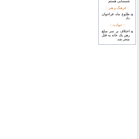
شمسایی هستم
:: فرهنگ و هنر ::
طلوع ماه فراخوان
داد
:: حوادث ::
اختلاف بر سر مبلغ
رهن یک خانه به قتل
منجر شد