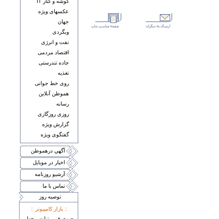
گوشه و کنار IT
عکسهای ويژه
جهان
وبگردی
نفت و انرژی
اقتصاد مردمی
جاده تندرستی
تغذيه
روی خط جوانی
هموطن آنلاين
رسانه
روزی روزگاری
گزارش ويژه
گفتگوی ويژه
آگهي درهموطن
اخبار در موبايل
آرشيو روزنامه
تماس با ما
توصيه روز
:: بازار کامپيوتر ::
معرفی تبلت چهار