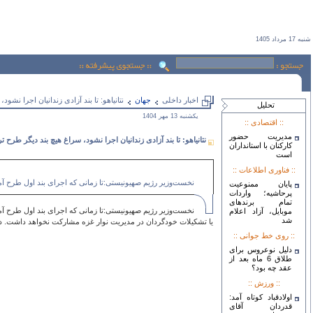
شنبه 17 مرداد 1405
اخبار داخلی
جهان
نتانیاهو: تا بند آزادی زندانیان اجرا نشو
تحليل
يكشنبه 13 مهر 1404
:: اقتصادی ::
مدیریت حضور
نتانیاهو: تا بند آزادی زندانیان اجرا نشود، سراغ هیچ بند دیگر طرح ت
کارکنان با استانداران
است
:: فناوری اطلاعات ::
نخست‌وزیر رژیم صهیونیستی:تا زمانی که اجرای بند اول طرح آمر
پایان ممنوعیت
پرحاشیه؛ واردات
تمام برندهای
نخست‌وزیر رژیم صهیونیستی:تا زمانی که اجرای بند اول طرح آمر
موبایل، آزاد اعلام
شد
یا تشکیلات خودگردان در مدیریت نوار غزه مشارکت نخواهد داشت. در
:: روی خط جوانی ::
دلیل نوعروس برای
طلاق 6 ماه بعد از
عقد چه بود؟
:: ورزش ::
اولادقباد کوتاه آمد:
قدردان آقای