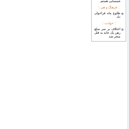
شمسایی هستم
:: فرهنگ و هنر ::
طلوع ماه فراخوان
داد
:: حوادث ::
اختلاف بر سر مبلغ
رهن یک خانه به قتل
منجر شد