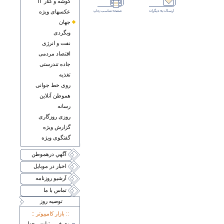
گوشه و کنار IT
عکسهای ويژه
جهان
وبگردی
نفت و انرژی
اقتصاد مردمی
جاده تندرستی
تغذيه
روی خط جوانی
هموطن آنلاين
رسانه
روزی روزگاری
گزارش ويژه
گفتگوی ويژه
آگهي درهموطن
اخبار در موبايل
آرشيو روزنامه
تماس با ما
توصيه روز
:: بازار کامپيوتر ::
معرفی تبلت چهار