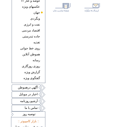
گوشه و کنار IT
عکسهای ويژه
جهان
وبگردی
نفت و انرژی
اقتصاد مردمی
جاده تندرستی
تغذيه
روی خط جوانی
هموطن آنلاين
رسانه
روزی روزگاری
گزارش ويژه
گفتگوی ويژه
آگهي درهموطن
اخبار در موبايل
آرشيو روزنامه
تماس با ما
توصيه روز
:: بازار کامپيوتر ::
معرفی تبلت چهار