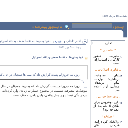
يكشنبه 18 مرداد 1405
اخبار داخلی
جهان
نفوذ یمنی‌ها به نقاط ضعف پدافند اسرائی
تحليل
پنجشنبه 3 مهر 1404
:: اقتصادی ::
مدیریت حضور
نفوذ یمنی‌ها به نقاط ضعف پدافند اسرائیل
کارکنان با استانداران
است
:: فناوری اطلاعات ::
روزنامه جروزالم پست گزارش داد که یمنی‌ها همچنان در حال کش
پایان ممنوعیت
پرحاشیه؛ واردات
تمام برندهای
روزنامه جروزالم پست گزارش داد که یمنی‌ها همچنان در حال ک
موبایل، آزاد اعلام
شد
موشک‌ها پیشرفته هستند، در مجموع خسارات زیادی وارد کرده‌اند. جن
بازدارندگی نیستند و راه‌حل واقعی، پایان دادن به جنگ است.
:: روی خط جوانی ::
دلیل نوعروس برای
طلاق 6 ماه بعد از
عقد چه بود؟
:: ورزش ::
اولادقباد کوتاه آمد:
قدردان آقای