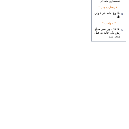
شمسایی هستم
:: فرهنگ و هنر ::
طلوع ماه فراخوان
داد
:: حوادث ::
اختلاف بر سر مبلغ
رهن یک خانه به قتل
منجر شد