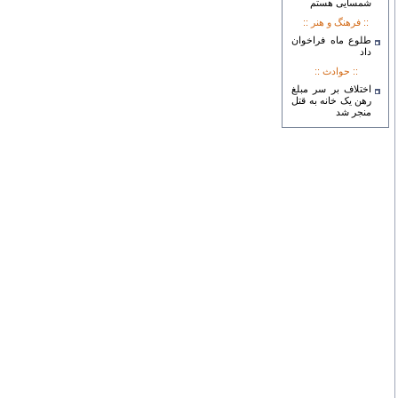
شمسایی هستم
:: فرهنگ و هنر ::
طلوع ماه فراخوان
داد
:: حوادث ::
اختلاف بر سر مبلغ
رهن یک خانه به قتل
منجر شد