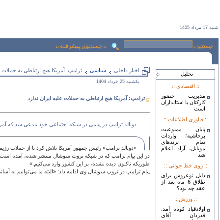
شنبه 17 مرداد 1405
اخبار داخلی
سياسی
ترامپ: آمریکا هیچ ارتباطی به حملات ع
تحليل
يكشنبه 25 خرداد 1404
:: اقتصادی ::
مدیریت حضور
ترامپ: آمریکا هیچ ارتباطی به حملات علیه ایران ندارد
کارکنان با استانداران
است
:: فناوری اطلاعات ::
دونالد ترامپ در پیامی در شبکه اجتماعی خود مدعی شد که آم
پایان ممنوعیت
پرحاشیه؛ واردات
تمام برندهای
«دونالد ترامپ» رئیس جمهور آمریکا تلاش کرد تا از حملات رژیم
موبایل، آزاد اعلام
شد
در این پیام ترامپ که در شبکه تروث سوشال منتشر شده، آمده است: «ا
طوریکه تاکنون دیده نشده، بر این کشور وارد می‌کنیم.»
:: روی خط جوانی ::
پیام ترامپ در تروپ سوشال وی ادامه داد: «البته ما می‌توانیم به آسان
دلیل نوعروس برای
طلاق 6 ماه بعد از
عقد چه بود؟
:: ورزش ::
اولادقباد کوتاه آمد:
قدردان آقای