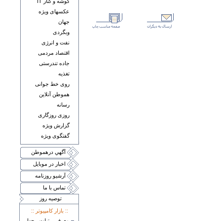
گوشه و کنار IT
عکسهای ويژه
جهان
وبگردی
نفت و انرژی
اقتصاد مردمی
جاده تندرستی
تغذيه
روی خط جوانی
هموطن آنلاين
رسانه
روزی روزگاری
گزارش ويژه
گفتگوی ويژه
آگهي درهموطن
اخبار در موبايل
آرشيو روزنامه
تماس با ما
توصيه روز
:: بازار کامپيوتر ::
معرفی تبلت چهار