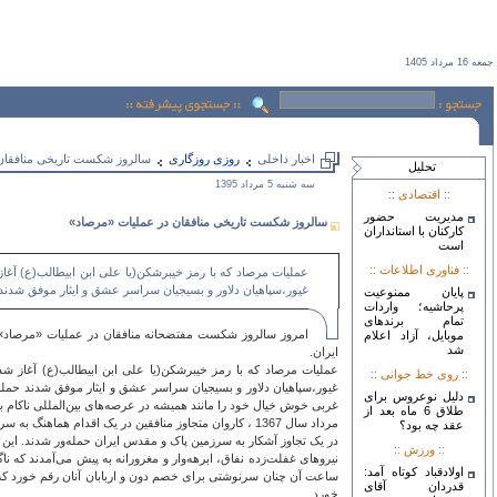
جمعه 16 مرداد 1405
اخبار داخلی
روزی روزگاری
سالروز شکست تاریخی منافقان
تحليل
سه شنبه 5 مرداد 1395
:: اقتصادی ::
مدیریت حضور
سالروز شکست تاریخی منافقان در عملیات «مرصاد»
کارکنان با استانداران
است
:: فناوری اطلاعات ::
عملیات مرصاد که با رمز خیبرشکن(یا علی ابن ابیطالب(ع) آغ
غیور،سپاهیان دلاور و بسیجیان سراسر عشق و ایثار موفق شدند 
پایان ممنوعیت
پرحاشیه؛ واردات
تمام برندهای
امروز سالروز شکست مفتضحانه منافقان در عملیات «مرصاد» ا
موبایل، آزاد اعلام
شد
ایران.
عملیات مرصاد که با رمز خیبرشکن(یا علی ابن ابیطالب(ع) آغاز ش
:: روی خط جوانی ::
غیور،سپاهیان دلاور و بسیجیان سراسر عشق و ایثار موفق شدند حمل
دلیل نوعروس برای
غربی خوش خیال خود را مانند همیشه در عرصه‌های بین‌المللی ناکام بگ
طلاق 6 ماه بعد از
مرداد سال 1367 ، کاروان متجاوز منافقین در یک اقدام
عقد چه بود؟
:: ورزش ::
نیروهای غفلت‌زده نفاق، ابرهه‌وار و مغرورانه به‌ پیش می‌آمدند که
اولادقباد کوتاه آمد:
ساعت آن چنان سرنوشتی برای خصم دون و اربابان آنان رقم خورد که ه
قدردان آقای
خورد.