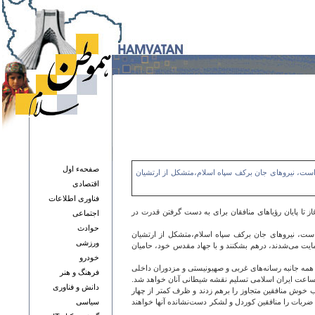
صفحهء اول
 است، نیروهای جان برکف سپاه اسلام،متشکل از ارتشیان
اقتصادی
فناوری اطلاعات
تا پایان رؤیاهای منافقان برای به دست گرفتن قدرت در
اجتماعی
حوادث
است، نیروهای جان برکف سپاه اسلام،متشکل از ارتشیان
ورزشی
ایت می‌شدند، درهم بشکنند و با جهاد مقدس خود، حامیان
خودرو
های همه جانبه رسانه‌های غربی و صهیونیستی و مزدوران داخلی
فرهنگ و هنر
ک تجاوز آشکار به سرزمین پاک و مقدس ایران حمله‌ور شدند. این منافقین سیاه دل،به خیال واهی خویش و یک تصور واهی و خیال پردازانه گمان می‌کردند که ظرف 48 ساعت ایران اسلامی تسلیم نقشه شیطانی آنان خواهد شد.
دانش و فناوری
اب خوش منافقین متجاوز را برهم زدند و ظرف کمتر از چهار
ضربات را منافقین کوردل و لشکر دست‌نشانده آنها خواهند
سياسی