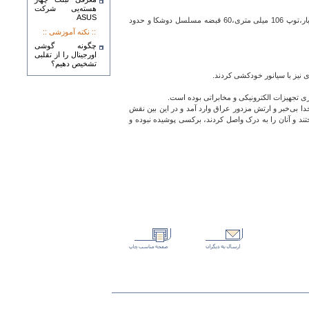
هسته‌يی شرکت
ASUS‎
12 دستگاه تانک سبک کاسکا و پل برزیلی،40 دستگاه نفربر، 30 عراده توپ 122 میلی متری،حدود 240 قبضه انواع خمپاره، 1000 قبضه آر پی جی هفت، 700 قبضه تیر بار،توپ 106 میلی متری،‌60 قبضه مسلسل دوشکا و حدود
:: نکته آموزشی ::
چگونه گوشی
اورجینال را از تقلبی
تشخیص دهیم؟
ا بی‌خبر و ارتش مزدور عراق وارد آمد و در این بین نقش
تند و آنان را به درک واصل کردند، برکسی پوشیده نبوده و