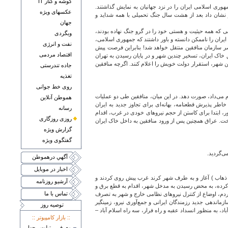
گوشه و کنار IT
وری اسلامی ایران را در نزد جهانیان به نمایش گذاشتند.
عکسهای ويژه
و نشان داد بعد از هشت سال جنگ تحمیلی با همه شداید و
جهان
ا گروهی که همه حیثیت و هستی خود را در گرو جنگ نهاده بودند،
وبگردی
یران را ناممکن دانسته و باور داشتند که جمهوری اسلامی،
نفت و انرژی
ر سازمان منافقین منتقل خواهد شد! بنابراین فرصت پیش
اقتصاد مردمی
 خاک ایران، تسخیر چندین شهر و در پایان رسیدن به تهران
وز دوشنبه سوم مرداد به کرند و ساعت 20:00 به اسلام آباد و 22:00 به کرمانشاه رسیده و در این شهر، استقرار دولت خویش را اعلام کنند. اگرچه منافقین
جاده تندرستی
تغذيه
روی خط جوانی
 می‌داد، صورت دهد. در این میان، منافقین طی دو عملیات
هموطن آنلاين
خاطر پذیرش قطعنامه، بهانه‌ای برای تجاوز جدید به ایران
رسانه
ر، ابتدا برای کاستن از حجم نیروهای خودی در غرب، اقدام
روزی روزگاری
خت. عراق همچنین پس از ورود منافقین به داخل خاک ایران
گزارش ويژه
گفتگوی ويژه
آگهي درهموطن
اخبار در موبايل
دیکی سر پل ذهاب ) آغاز و به طرف شهر کرند غرب پیش روی کردند و
آرشيو روزنامه
ف شهر به طرف اسلام‌آباد غرب پیشروی کرده، به محض رسیدن به مدخل شهر، اقدام به قطع برق و
تماس با ما
 مردم، اوضاع از کنترل نیروهای نظامی خارج و شهر به تصرف
ه به طرف کرمانشاه عزیمت کردند که در منطقه حسن‌آباد (20کیلومتری اسلام‌آباد) به دلیل سازماندهی جدید رزمندگان ایرانی و جمع‌آوری نیرو، زمینگیر
توصيه روز
 اسلام‌آباد، به منظور انسداد عقبه و راه فرار، سه راه اسلام آباد –
:: بازار کامپيوتر ::
معرفی تبلت چهار