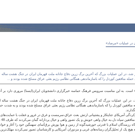
 در عملیات «مرصاد»
از شد، در این عملیات بزرگ که آخرین برگ زرین دفاع جانانه ملت قهرمان ایران در جنگ هشت ساله
حمله منافقین کوردل را که باسازماندهی همگانی نظامی رژیم بعثی عراق مسلح شده بودند و ...
ست. به این مناسبت سرویس فرهنگ حماسه خبرگزاری دانشجویان ایران(ایسنا) مروری دارد بر آغاز 
د، در این عملیات بزرگ که آخرین برگ زرین دفاع جانانه ملت قهرمان ایران در جنگ هشت ساله 
ه منافقین کوردل را که باسازماندهی همگانی نظامی رژیم بعثی عراق مسلح شده بودند و به شدت حم
ذارند.
 هماهنگ به سرکردگی آمریکای جنایتکار و پشتیبانی ارتش بعث عراق،سرمست و غرق در غرور و غفلت با حمایت‌
در ی
 ناگاه رزمندگان اسلام با قدرتی خورشیدگونه از زمین و هوا یورش برق‌آسای سهمگین خود را آغاز و خو
یچ یک از تحلیل‌گران رسانه‌های غربی و مزدوران آمریکایی و کارشناسان تصور نمی‌کردند مهلک‌ترین 