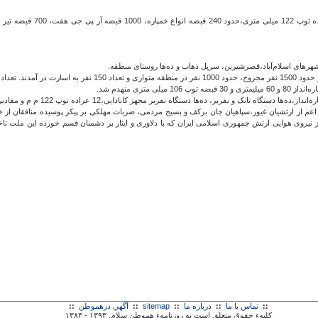
اعم از ارتشیان غیور،سپاهیان جان برکف و بسیج مردمی، ضربات مهلکی بر پیکر پوسیده منافقان از خد
ز نیروی هوایی ارتش جمهوری اسلامی ایران که با دلاوری و ایثار بر دشمنان قسم خورده این ملت تاخ
::
تماس با ما
::
درباره ما
::
sitemap
::
آگهي درهموطن
::
کليهء حقوق متعلق است به روزنامهء هموطن سلام. ۱۳۹۳ - ۱۳۸۳