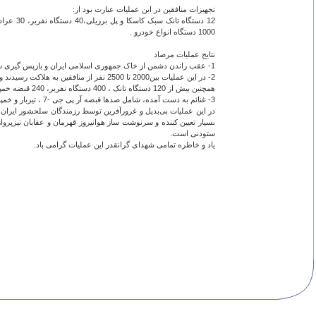
تجهیزات منافقین در این عملیات عبارت بود از:
1000 دستگاه انواع خودرو .
نتایج عملیات مرصاد
1- عقب راندن دشمن از خاک جمهوری اسلامی ایران و بازپس گیری شهرهای اسلام‌آباد،قصرشیرین، سرپل ذهاب و ده‌ها روستای منطقه.
2- در این عملیات بین2000 تا 2500 نفر از منافقین به هلاکت رسیدند و حدود 1500 نفر مجروح، حدود 1000 نفر در منطقه متواری و تعداد 150 نفر به اسارت در آمدند. تعدادی نیز با سیانور خودکشی کردند.
همچنین بیش از 120 دستگاه تانک ، 400 دستگاه نفربر، 240 قبضه خمپاره‌انداز 80 و 60 میلیمتری و 30 قبضه توپ 106 میلی متری منهدم شد.
3- غنائم به دست آمده، شامل صدها قبضه آر پی جی -7 ، تیربار و خمپاره‌انداز،ده‌ها دستگاه تانک و نفربر، ده‌ها دستگاه نفربر مجهز کانادایی،12 عراده توپ 122 م م و مقادیری تجهیزات الکترونیکی و مخابراتی بوده است.
در این عملیات بی‌بدیل و غرورآفرین ‌توسط رزمندگان سلحشور ایران 
بسیار تعیین کننده و سرنوشت ساز هوانیروز قهرمان و عقابان تیزپروا
ستودنی است.
یاد و خاطره تمامی شهدای گرانقدر این عملیات گرامی باد.