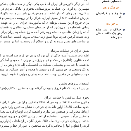
شمسایی هستم
اما بار دیگر دلاورمردان ایران اسلامی یکی دیگر از صحنه‌های باشک
:: فرهنگ و هنر ::
مهمترین ره آورد این عملیات پیروزمندانه، هجوم و آمادگی مردم در
طلوع ماه فراخوان
سختی‌ها، هر زمان که نیاز باشد، باز هم فرزندان دلیر این ملت، دلاورا
داد
پذیرش قطعنامه 598 از سوی ایران، عراق را در بن‌بس
برای خروج از بن بست، توطئه‌ای که مأموریت اجرای آن را به عهده د
:: حوادث ::
زمانی قطعنامه را می‌پذیرد که از جنبه‌های سیاسی، نظامی و اقت
اختلاف بر سر مبلغ
آمده را زمان مناسبی دانسته و به رغم آنکه طرح حمله به ایران برای
رهن یک خانه به قتل
منجر شد
در ساعت‌های تعیین شده به کرند و اسلام آباد رسیدند، اما در مسیر اس
نقش عراق در عملیات مرصاد
اطلاعات بدست آمده حاکی از آن بود که رژیم عراق درصد است در فاز 
تحت عناوین (آفتاب) در فکه و (چلچراغ) در مهران تا حدودی آمادگی 
نداشت، با حمایت و پشتیبانی تسلیحاتی لجستیکی (آمادی) و هوایی از 
به تک وسیعی در خرمشهر کرد و سپس با هجوم و آتش سنگین در منطقه س
جهت پشتیبانی در چندین نوبت، اقدام به بمباران هوایی خطوط نیروهای ا
استعداد نیروهای دشمن
در این عملیات که نام فروغ جاویدان گرفته بود، منافقین با 25تیپ(هر تیپ شامل 200نفر) شرکت داشتند و به این ترتیب، مجموعاً بین چهار تا پنج هزار نیروی عملیاتی برآورد می‌گردید.
نحوه عمل منافقین با حمایت عراق
مقارن ساعت 14:30 سوم مرداد 1367
ارتباط مخابراتی و همچنین تیراندازی و آشفته کردن اوضاع کردند. تعد
شدند. نیروهای خودی در فاصله 200 متری 
کرند را قطع و آنها را محاصره کردند. منافقین با عبور از خط و پیشروی تا تنگه پاتاق، ب