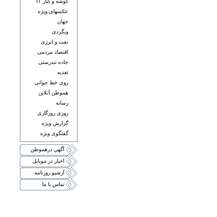
گوشه و کنار IT
عکسهای ويژه
جهان
وبگردی
نفت و انرژی
اقتصاد مردمی
جاده تندرستی
تغذيه
روی خط جوانی
هموطن آنلاين
رسانه
روزی روزگاری
گزارش ويژه
گفتگوی ويژه
آگهي درهموطن
اخبار در موبايل
آرشيو روزنامه
تماس با ما