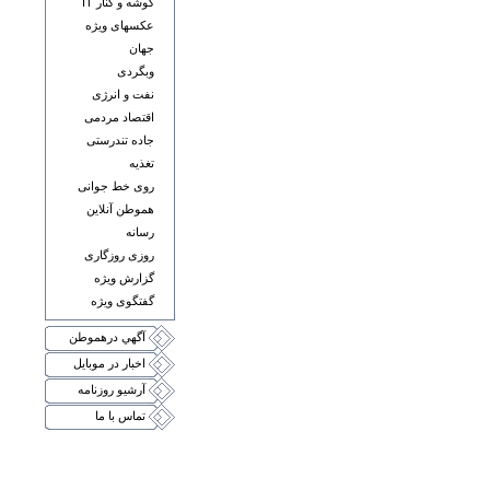
گوشه و کنار IT
عکسهای ويژه
جهان
وبگردی
نفت و انرژی
اقتصاد مردمی
جاده تندرستی
تغذيه
روی خط جوانی
هموطن آنلاين
رسانه
روزی روزگاری
گزارش ويژه
گفتگوی ويژه
آگهي درهموطن
اخبار در موبايل
آرشيو روزنامه
تماس با ما