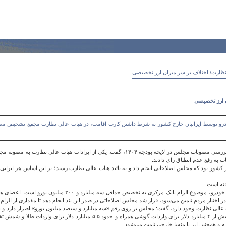
 نظارت/ اختلاف بر سر میزان ارز تخصیصی
ن ارز تخصیصی
تائید مصوبه مجلس درباره واردات خودرو توسط ایرانیان خارج کشور به شرط داشتن کارت اقامت، در هیات عالی نظارت م
محسن زنگنه با اشاره به جلسه هیات عالی نظارت مجمع تشخیص مصلحت نظام برای بررسی مصوبات مجلس در لایحه بود
ت به رفع عدم انطباق رای دادند.
ز کشور بود که مجلس اصلاحاتی انجام داد و به تائید هیات عالی نظارت رسید؛ بر این اساس هر ایرانی
نایب رئیس کمیسیون تلفیق لایحه بودجه ۱۴۰۴ ادامه داد: تنها مساله‌ باقی مانده د
اختیار مردم تامین می‌شود، قرار شد مجلس اصلاحاتی در صدر این بند انجام دهد تا مقداری از الزام
یات عالی نظارت وجود دارد، گفت: مجلس بر روی رقم «سه میلیارد و سیصد میلیون یورو» اصرار دارد و
م و همچنین ارز با منشا خارجی تامین می‌شود.