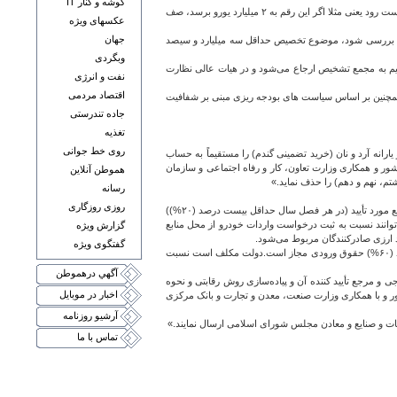
گوشه و کنار IT
وی ادامه داد: استدلال دیگر ما برای اصرار بر رقم سه میلیارد و سیصد میلیون یورو این است که کاهش این رقم باعث می‌شود تاثیرش در بازار برای پاسخگویی به تقاضای واردات خودرو خارجی از دست رود یعنی مثلا اگر این رقم به ۲ میلیارد یورو برسد،‌ صف
عکسهای ويژه
جهان
مع بررسی شود، ‌موضوع تخصیص حداقل سه میلیارد و سیصد
وبگردی
ر کرده مستقیم به مجمع تشخیص ارجاع می‌شود و در هیات عالی نظارت
نفت و انرژی
اقتصاد مردمی
و همچنین بر اساس سیاست های بودجه ریزی مبنی بر شفافیت
جاده تندرستی
تغذيه
روی خط جوانی
نه آرد و نان (خرید ‌تضمینی گندم) را مستقیماً به حساب
شور و همکاری وزارت تعاون، کار و رفاه اجتماعی و سازمان
هموطن آنلاين
رسانه
روزی روزگاری
« بانک مرکزی جمهوری اسلامی ایران مکلف است حداقل سه میلیارد و سیصد میلیون (۳.۳۰۰.۰۰۰.۰۰۰) یورو از محل اجزاء (۱) و (۲) بند «الف» ماده (۱۱) قانون برنامه هفتم پیشرفت و یا سایر منابع مورد تأیید (در هر فصل سال حداقل بیست درصد (۲۰%))
ان واردات با رعایت قانون ساماندهی صنعت خودرو مصوب ۲۶/ ۸/ ۱۴۰۰ با اصلاحات و الحاقات بعدی می‌توانند نسبت به ثبت درخواست واردات خودرو از محل منابع
گزارش ويژه
گفتگوی ويژه
واردات خودرو توسط ایرانیان ساکن خارج از کشور (دارای کارت اقامت)، برای هر ایرانی در سال ۱۴۰۴ یک خودرو، خارج از سقف مذکور، بدون انتقال ارز و از محل ارز در اختیار با نرخ شصت درصد (۶۰%) حقوق ورودی مجاز است.دولت مکلف است نسبت
آگهي درهموطن
 و مرجع تأیید کننده آن و پیاده‌سازی روش رقابتی و نحوه
اخبار در موبايل
ور و با همکاری وزارت صنعت، معدن و تجارت و بانک مرکزی
آرشيو روزنامه
بات و صنایع و معادن مجلس شورای اسلامی ارسال نمایند.»
تماس با ما