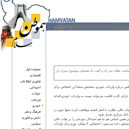
صفحهء اول
جمع تشخیص مصلحت نظام خبر داد و گفت که همچنان موضوع میزان ارز
اقتصادی
فناوری اطلاعات
جه ۱۴۰۴، گفت: یکی از ایرادات هیات عالی نظارت به مصوبه مجلس درباره واردات خودرو، تشخیص منشا ارز اشخاص برای
اجتماعی
حوادث
 دارای کارت اقامت می‌تواند نسبت به واردات خودرو اقدام
ورزشی
خودرو
رباره واردات خودرو، ‌موضوع الزام بانک مرکزی به تخصیص حداقل سه میلیارد و ۳۰۰ میلیون یورو است. اعضای هیات عالی نظارت با اصل قضیه موافقت کرده منتها چون در
فرهنگ و هنر
 بانک مرکزی تعدیل شود.
دانش و فناوری
 بر همین اساس هم ما هم استدلال خودمان را در هیات عالی
نظارت بیان کردیم مبنی بر اینکه وقتی در سال ۸.۴ میلیارد دلار برای واردات قطعات خودرو، بیش از ۴ میلیارد دلار برای واردات گوشی همراه و حدود ۵.۵ میلیارد دلار برای واردات طلا و شمش تخصیص داده می‌شود، اختصاص ۳ میلیارد یورو برای واردات
سياسی