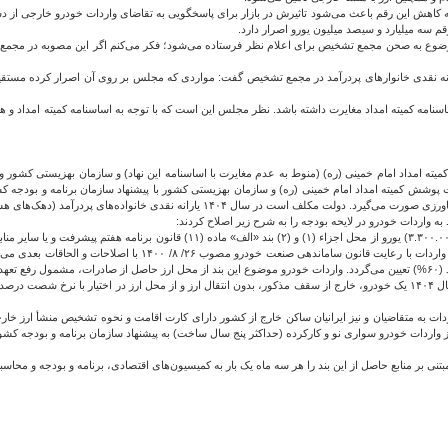
 سه میلیارد و سیصد میلیون یورو اصرار دارد.
لا موضوع به صحن مجمع تشخیص برای اعلام نظر فرستاده می‌شود؛ فکر می‌کنم اگر این مصوبه در مج
رسی مصوبه مجلس درباره حذف یارانه نقدی خانوارهای پردرآمد در مجمع تشخیص گفت: مواردی که مجلس بر روی آن اصرا
ساسنامه کمیته امداد مغایرت داشته باشد. نظر مجلس این است که با توجه به اساسنامه کمیته امداد 
مداد امام خمینی (ره) (منوط به عدم مغایرت با اساسنامه این نهاد) و سازمان بهزیستی کشور و یارا
ت پوشش کمیته امداد امام خمینی (ره) و ‌سازمان بهزیستی کشور با پیشنهاد سازمان برنامه و بودجه ک
ارانه نقدی خانواده‌های پردرآمد (دهک‌های هشتم، نهم و دهم) را حذف نماید.»
برای واردات خودروی سواری نو و کارکرده (حداکثر پنج سال ساخت) اختصاص دهد. متقاضی
شود.
دات به متقاضیان و نیز ایرانیان ساکن خارج از کشور دارای کارت اقامت و نحوه تشخیص منشأ ارز خارجی
واردات خودرو سواری نو و کارکرده (حداکثر پنج سال ساخت) به پیشنهاد سازمان برنامه و بودجه کش
بر منابع حاصل از این بند را هر سه ماه یک بار به کمیسیون‌های اقتصادی، برنامه و بودجه و محاس