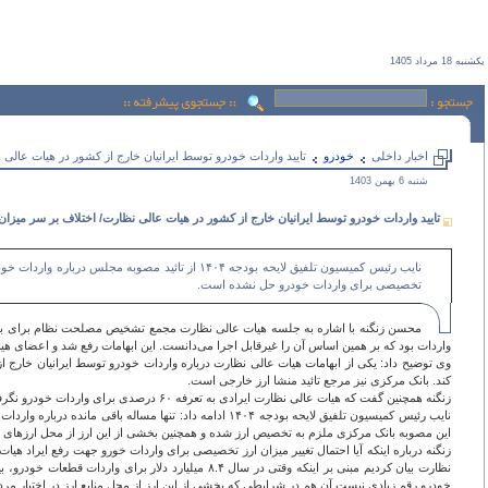
يكشنبه 18 مرداد 1405
اخبار داخلی
خودرو
تایید واردات خودرو توسط ایرانیان خارج از کشور در هیات عالی
شنبه 6 بهمن 1403
تایید واردات خودرو توسط ایرانیان خارج از کشور در هیات عالی نظارت/ اختلاف بر سر میزا
نایب رئیس کمیسیون تلفیق لایحه بودجه ۱۴۰۴ از 
تخصیصی برای واردات خودرو حل نشده است.
واردات بود که بر همین اساس آن را غیرقابل اجرا می‌دانست. این ابهامات رفع شد و اعضای هیا
وی توضیح داد: یکی از ابهامات هیات عالی نظارت درباره واردات خودرو توسط ایرانیان خارج ا
کند. بانک مرکزی نیز مرجع تائید منشا ارز خارجی است.
زنگنه همچنین گفت که هیات عالی نظارت ایرادی به تعرفه ۶۰ درصدی برای واردات خودرو نگرفته است.
این مصوبه بانک مرکزی ملزم به تخصیص ارز شده و همچنین بخشی از این ارز از محل ارزهای در 
زنگنه درباره اینکه آیا احتمال تغییر میزان ارز تخصیصی برای واردات خورو جهت رفع ایراد ه
خودرو رقم زیادی نیست آن هم در شرایطی که بخشی از این ارز از محل منابع ارز در اختیار مرد