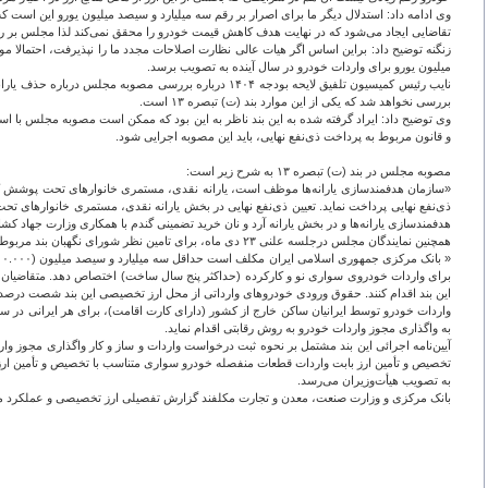
تقاضایی ایجاد می‌شود که در نهایت هدف کاهش قیمت خودرو را محقق نمی‌کند لذا مجلس بر رقم
زنگنه توضیح داد: براین اساس اگر هیات عالی نظارت اصلاحات مجدد ما را نپذیرفت، احتما
میلیون یورو برای واردات خودرو در سال آینده به تصویب برسد.
نایب رئیس کمیسیون تلفیق لایحه بودجه ۱۴۰۴ درباره بر
بررسی نخواهد شد که یکی از این موارد بند (ت) تبصره ۱۳ است.
وی توضیح داد: ایراد گرفته شده به این بند ناظر به این بود که ممکن است مصوبه مجلس با ا
و قانون مربوط به پرداخت ذی‌نفع نهایی، باید این مصوبه اجرایی شود.
مصوبه مجلس در بند (ت) تبصره ۱۳ به شرح زیر است:
«سازمان هدفمندسازی یارانه‌ها موظف است، یارانه نقدی، مستمری خانوارهای تحت پوشش کمیته ا
ذی‌نفع نهایی پرداخت نماید. تعیین ذی‌نفع نهایی در بخش یارانه نقدی، مستمری خانوارهای تح
هدفمندسازی یارانه‌ها و در بخش یارانه آرد و نان خرید تضمینی گندم ‌با همکاری وزارت جهاد کشاورزی صورت می‌گیرد. دولت مکلف است در سال ۱۴۰۴ ی
همچنین نمایندگان مجلس درجلسه علنی ۲۳ دی ماه، برای تامین نظر شورای نگهبان بند مربوط به واردات خودرو در لایحه بودجه را به شرح زیر اصلاح کردند:
این بند اقدام کنند. حقوق ورودی خودروهای وارداتی از محل ارز تخصیصی این بند شصت درصد (۶۰%) تعیین می‌گردد. واردات خودرو موضوع این بند از محل ارز حاصل از صادرات، مشمول رفع تعهد ارزی صادرکنندگان مربوط می‌
به واگذاری مجوز واردات خودرو به روش رقابتی اقدام نماید.
آیین‌نامه اجرائی این بند مشتمل بر نحوه ثبت درخواست واردات و ساز و کار واگذاری مجوز وار
تخصیص و تأمین ارز بابت واردات قطعات منفصله خودرو سواری متناسب با تخصیص و تأمین ارز 
به تصویب هیأت‌وزیران می‌رسد.
بانک مرکزی و وزارت صنعت، معدن و تجارت مکلفند گزارش تفصیلی ارز تخصیصی و عملکرد مبتنی 